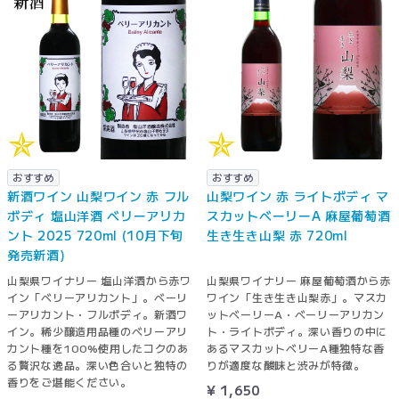
おすすめ
おすすめ
新酒ワイン 山梨ワイン 赤 フル
山梨ワイン 赤 ライトボディ マ
ボディ 塩山洋酒 ベリーアリカ
スカットベーリーA 麻屋葡萄酒
ント 2025 720ml (10月下旬
生き生き山梨 赤 720ml
発売新酒)
山梨県ワイナリー 塩山洋酒から赤ワ
山梨県ワイナリー 麻屋葡萄酒から赤
イン「ベリーアリカント」。ベーリ
ワイン「生き生き山梨赤」。マスカ
ーアリカント・フルボディ。新酒ワ
ットベーリーA・ベーリーアリカン
イン。稀少醸造用品種のベリーアリ
ト・ライトボディ。深い香りの中に
カント種を100%使用したコクのあ
あるマスカットベリーA種独特な香
る贅沢な逸品。深い色合いと独特の
りが適度な酸味と渋みが特徴。
香りをご堪能ください。
¥ 1,650