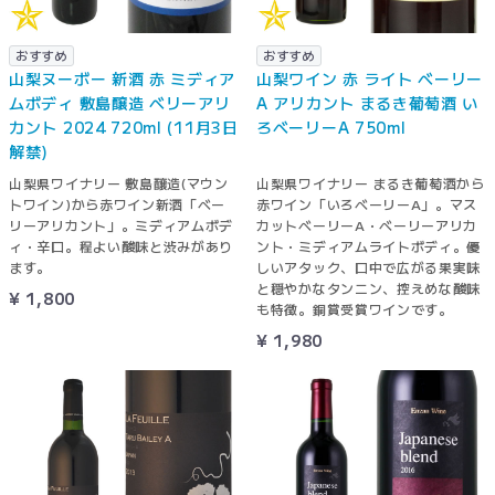
おすすめ
おすすめ
山梨ヌーボー 新酒 赤 ミディア
山梨ワイン 赤 ライト ベーリー
ムボディ 敷島醸造 ベリーアリ
A アリカント まるき葡萄酒 い
カント 2024 720ml (11月3日
ろベーリーA 750ml
解禁)
山梨県ワイナリー 敷島醸造(マウン
山梨県ワイナリー まるき葡萄酒から
トワイン)から赤ワイン新酒「ベー
赤ワイン「いろベーリーA」。マス
リーアリカント」。ミディアムボデ
カットベーリーA・ベーリーアリカ
ィ・辛口。程よい酸味と渋みがあり
ント・ミディアムライトボディ。優
ます。
しいアタック、口中で広がる果実味
と穏やかなタンニン、控えめな酸味
¥ 1,800
も特徴。銅賞受賞ワインです。
¥ 1,980