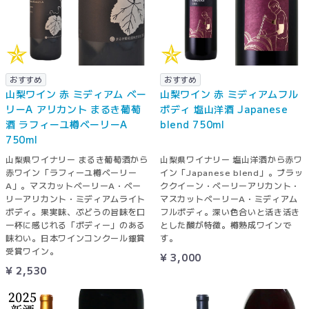
おすすめ
おすすめ
山梨ワイン 赤 ミディアム ベー
山梨ワイン 赤 ミディアムフル
リーA アリカント まるき葡萄
ボディ 塩山洋酒 Japanese
酒 ラフィーユ樽ベーリーA
blend 750ml
750ml
山梨県ワイナリー まるき葡萄酒から
山梨県ワイナリー 塩山洋酒から赤ワ
赤ワイン「ラフィーユ樽ベーリー
イン「Japanese blend」。ブラッ
A」。マスカットベーリーA・ベー
ククイーン・ベーリーアリカント・
リーアリカント・ミディアムライト
マスカットベーリーA・ミディアム
ボディ。果実味、ぶどうの旨味を口
フルボディ。深い色合いと活き活き
一杯に感じれる「ボディー」のある
とした酸が特徴。樽熟成ワインで
味わい。日本ワインコンクール銀賞
す。
受賞ワイン。
¥ 3,000
¥ 2,530