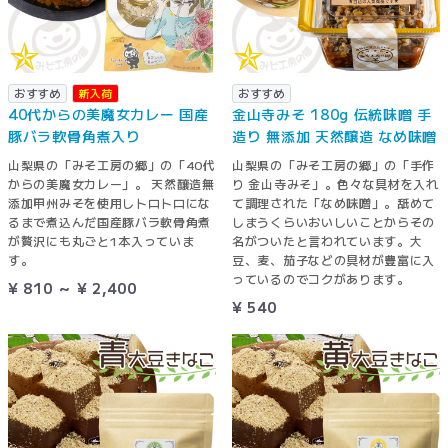
おすすめ
新入荷
おすすめ
40代からの美魔女カレー 国産
金山寺みそ 180g 伝統味噌 手
豚バラ軟骨角煮入り
造り 無添加 天然醸造 なめ味噌
山梨県の「みそ工房の郷」の「40代
山梨県の「みそ工房の郷」の「手作
からの美魔女カレー」。 天然醸造無
り 金山寺みそ」。色々な具材を入れ
添加甲州みそを使用しトロトロにな
て調理された「なめ味噌」。舐めて
るまで煮込んだ国産豚バラ軟骨角煮
しまうくらいおいしいことからその
が贅沢にも丸ごと1本入っていま
名がついたと言われています。大
す。
豆、麦、茄子などの具材が豊富に入
っているのでコクがあります。
¥ 810 ～ ¥ 2,400
¥ 540