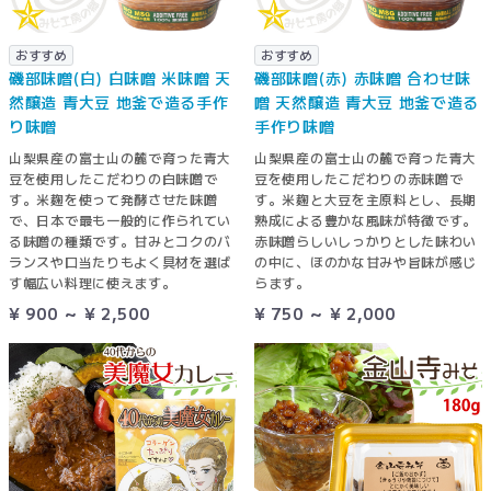
おすすめ
おすすめ
磯部味噌(白) 白味噌 米味噌 天
磯部味噌(赤) 赤味噌 合わせ味
然醸造 青大豆 地釜で造る手作
噌 天然醸造 青大豆 地釜で造る
り味噌
手作り味噌
山梨県産の富士山の麓で育った青大
山梨県産の富士山の麓で育った青大
豆を使用したこだわりの白味噌で
豆を使用したこだわりの赤味噌で
す。米麹を使って発酵させた味噌
す。米麹と大豆を主原料とし、長期
で、日本で最も一般的に作られてい
熟成による豊かな風味が特徴です。
る味噌の種類です。甘みとコクのバ
赤味噌らしいしっかりとした味わい
ランスや口当たりもよく具材を選ば
の中に、ほのかな甘みや旨味が感じ
す幅広い料理に使えます。
らます。
¥ 900 ～ ¥ 2,500
¥ 750 ～ ¥ 2,000