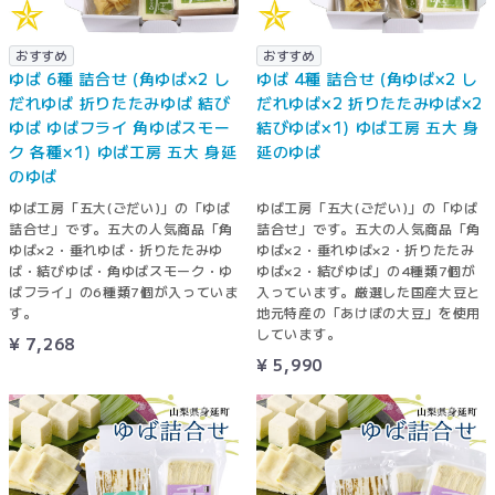
おすすめ
おすすめ
ゆば 6種 詰合せ (角ゆば×2 し
ゆば 4種 詰合せ (角ゆば×2 し
だれゆば 折りたたみゆば 結び
だれゆば×2 折りたたみゆば×2
ゆば ゆばフライ 角ゆばスモー
結びゆば×1) ゆば工房 五大 身
ク 各種×1) ゆば工房 五大 身延
延のゆば
のゆば
ゆば工房「五大(ごだい)」の「ゆば
ゆば工房「五大(ごだい)」の「ゆば
詰合せ」です。五大の人気商品「角
詰合せ」です。五大の人気商品「角
ゆば×2・垂れゆば・折りたたみゆ
ゆば×2・垂れゆば×2・折りたたみ
ば・結びゆば・角ゆばスモーク・ゆ
ゆば×2・結びゆば」の4種類7個が
ばフライ」の6種類7個が入っていま
入っています。厳選した国産大豆と
す。
地元特産の「あけぼの大豆」を使用
しています。
¥ 7,268
¥ 5,990