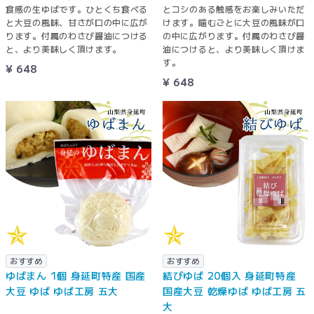
食感の生ゆばです。ひとくち食べる
とコシのある触感をお楽しみいただ
と大豆の風味、甘さが口の中に広が
けます。噛むごとに大豆の風味が口
ります。付属のわさび醤油につける
の中に広がります。付属のわさび醤
と、より美味しく頂けます。
油につけると、より美味しく頂けま
す。
¥ 648
¥ 648
おすすめ
おすすめ
ゆばまん 1個 身延町特産 国産
結びゆば 20個入 身延町特産
大豆 ゆば ゆば工房 五大
国産大豆 乾燥ゆば ゆば工房 五
大