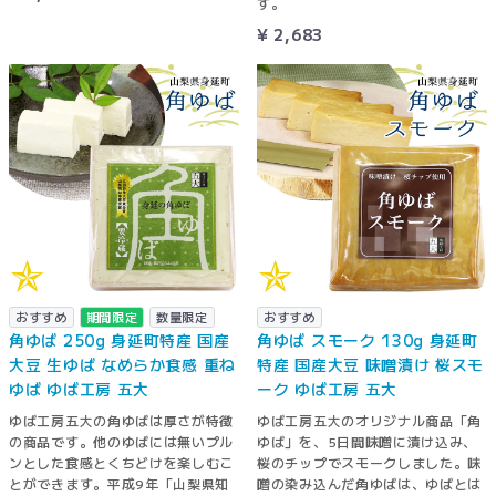
す。
¥ 2,683
おすすめ
期間限定
数量限定
おすすめ
角ゆば 250g 身延町特産 国産
角ゆば スモーク 130g 身延町
大豆 生ゆば なめらか食感 重ね
特産 国産大豆 味噌漬け 桜スモ
ゆば ゆば工房 五大
ーク ゆば工房 五大
ゆば工房五大の角ゆばは厚さが特徴
ゆば工房五大のオリジナル商品「角
の商品です。他のゆばには無いプル
ゆば」を、5日間味噌に漬け込み、
ンとした食感とくちどけを楽しむこ
桜のチップでスモークしました。味
とができます。平成9年「山梨県知
噌の染み込んだ角ゆばは、ゆばとは