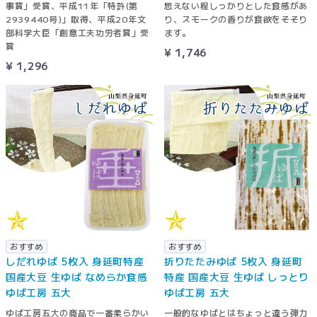
事賞」受賞、平成11年「特許(第
思えない程しっかりとした食感があ
2939440号)」取得、平成20年文
り、スモークの香りが食欲をそそり
部科学大臣「創意工夫功労者賞」受
ます。
賞
¥ 1,746
¥ 1,296
おすすめ
おすすめ
しだれゆば 5枚入 身延町特産
折りたたみゆば 5枚入 身延町
国産大豆 生ゆば なめらか食感
特産 国産大豆 生ゆば しっとり
ゆば工房 五大
ゆば工房 五大
ゆば工房五大の商品で一番柔らかい
一般的なゆばとはちょっと違う弾力