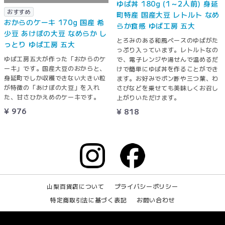
ゆば丼 180g (1～2人前) 身延
おすすめ
町特産 国産大豆 レトルト なめ
おからのケーキ 170g 国産 希
らか食感 ゆば工房 五大
少豆 あけぼの大豆 なめらか し
とろみのある和風ベースのゆばがた
っとり ゆば工房 五大
っぷり入っています。レトルトなの
ゆば工房五大が作った「おからのケ
で、電子レンジや湯せんで温めるだ
ーキ」です。国産大豆のおからと、
けで簡単にゆば丼を作ることができ
身延町でしか収穫できない大きい粒
ます。お好みでポン酢や三つ葉、わ
が特徴の「あけぼの大豆」を入れ
さびなどを乗せても美味しくお召し
た、甘さひかえめのケーキです。
上がりいただけます。
¥ 976
¥ 818
山梨百貨店について
プライバシーポリシー
特定商取引法に基づく表記
お問い合わせ