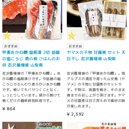
おすすめ
おすすめ
甲斐あかね鱒 塩糀漬 2切 話題
ヤマメの干物 甘露煮 セット 天
の塩こうじ 酒の肴 ごはんのお
日干し 忍沢養殖場 山梨県
供 忍沢養殖場 山梨県
忍沢養殖場の「甲斐あかね鱒」。あ
忍沢養殖場の「甲斐あかね鱒」。南
かね鱒の塩糀漬けです。今話題の塩
アルプスの清流で育った山女魚（ヤ
こうじでふんわり柔らかいあかね鱒
マメ）の干物と甘露煮のセットで
です。焼いてもパサつくことなく、
す。干物は、両面を焼き、そのまま
しっとりしています。袋から開けて
骨までお召し上がり頂けます。ヤマ
焼くだけの簡単時短料理です。
メの甘露煮は甘さ控えめで素材の味
が楽しめます。
¥ 864
¥ 2,592