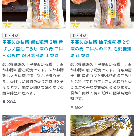
おすすめ
おすすめ
甲斐あかね鱒 醤油糀漬 2切 香
甲斐あかね鱒 柚子塩糀漬 2切
ばしい醤油こうじ 酒の肴 ごは
酒の肴 ごはんのお供 忍沢養殖
んのお供 忍沢養殖場 山梨県
場 山梨県
忍沢養殖場の「甲斐あかね鱒」。あ
忍沢養殖場の「甲斐あかね鱒」。あ
かね鱒の醤油糀漬けです。あかね鱒
かね鱒の柚子糀漬けです。山梨県富
をしょうゆ麹で漬け込んで作りまし
士川町産のユズと青林堂の塩こうじ
た。香ばしい醤油の香りが食欲をそ
と合わせて作りました。ふわりと香
そります。袋から開けて焼くだけの
るユズの香りが食欲をそそります。
簡単時短料理です。
袋から開けて焼くだけの簡単時短料
理です。
¥ 864
¥ 864