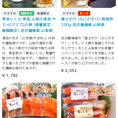
おすすめ
期間限定
数量限定
おすすめ
新入荷
黄金いくら 単品 山梨の清流 ヤ
富士の介 (ふじのすけ) 刺身用
マメ(アマゴ)の卵 (数量限定・
200g 忍沢養殖場 山梨県
期間限定) 忍沢養殖場 山梨県
清流の女王「山女魚(やまめ)」の卵
忍沢養殖場の「富士の介（ふじのす
の醤油漬けです。山梨の清流で育
け）」です。マス類で高級とされる
ち、年に1度だけの採卵で取れる卵
キングサーモンと山梨県で生産量ナ
は、黄金色の「黄金いくら」数量が
ンバーワンのニジマスを交配して生
限られた希少品です。一般的なイク
まれました。日本テレビの青空レス
ラと違ったプチプチ食感と凝縮され
トランで取り上げられました。
た濃厚な味が人気です。
¥ 2,052
¥ 1,782