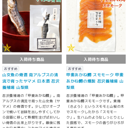
入荷待ち商品
入荷待ち商品
おすすめ
おすすめ
山女魚の骨酒 南アルプスの清
甲斐あかね鱒 スモモーク 甲斐
流で育ったヤマメ 日本酒 忍沢
あかね鱒の燻製 忍沢養殖場 山
養殖場 山梨県
梨県
忍沢養殖場の「甲斐あかね鱒」。南
忍沢養殖場の「甲斐あかね鱒」。甲
アルプスの清流で育った山女魚（ヤ
斐あかね鱒スモモークです。貴陽
マメ）の骨酒です。少しだけオーブ
（きよう）というスモモと山桜の木
ンで焼いて旨味を出しやすくしてか
でスモークしたから「スモモー
ら容器に移して熱燗を注げばおいし
ク」。生ハムのようなしっとりとし
い骨酒の出来上がりです。最後に残
た食感で、スモークの香りがひろが
った日本酒のしみたヤマメも絶品で
る商品です。