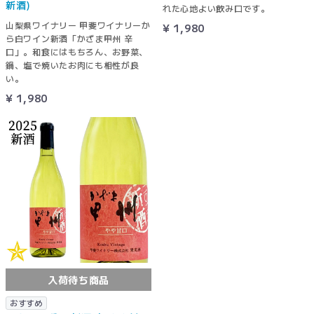
新酒)
れた心地よい飲み口です。
山梨県ワイナリー 甲斐ワイナリーか
¥ 1,980
ら白ワイン新酒「かざま甲州 辛
口」。和食にはもちろん、お野菜、
鍋、塩で焼いたお肉にも相性が良
い。
¥ 1,980
入荷待ち商品
おすすめ