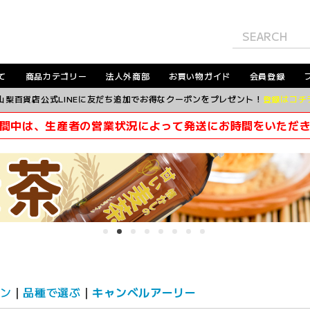
て
商品カテゴリー
法人外商部
お買い物ガイド
会員登録
山梨百貨店公式LINEに友だち追加でお得なクーポンをプレゼント！
登録はコチ
間中は、生産者の営業状況によって発送にお時間をいただ
ン
品種で選ぶ
キャンベルアーリー