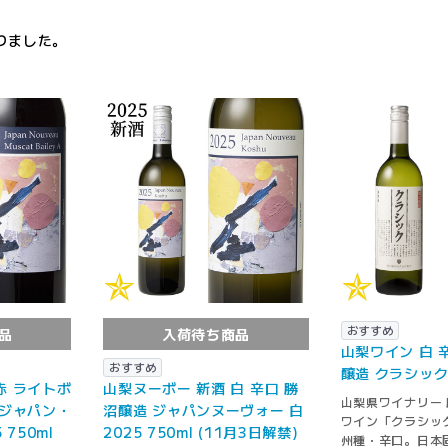
りました。
おすすめ
品
入荷待ち商品
山梨ワイン 白 
おすすめ
醸造 クラシック 
赤 ライトボ
山梨ヌーボー 新酒 白 辛口 勝
山梨県ワイナリー
 ジャパン・
沼醸造 ジャパンヌーヴォー 白
ワイン「クラシック
 750ml
2025 750ml (11月3日解禁)
州種・辛口。日本