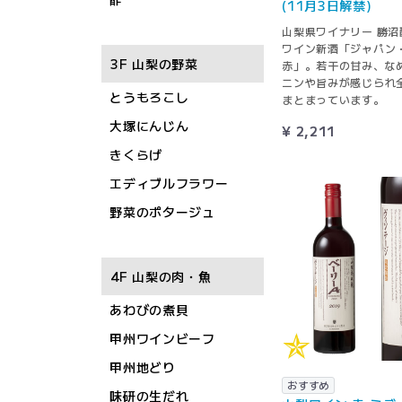
(11月3日解禁)
山梨県ワイナリー 勝沼
ワイン新酒「ジャパン
3F 山梨の野菜
赤」。若干の甘み、な
ニンや旨みが感じられ
とうもろこし
まとまっています。
大塚にんじん
¥ 2,211
きくらげ
エディブルフラワー
野菜のポタージュ
4F 山梨の肉・魚
あわびの煮貝
甲州ワインビーフ
甲州地どり
おすすめ
味研の生だれ