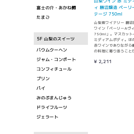
山梨ワイン 赤 ミデ
ィ 勝沼醸造 ベーリ
富士の介・あかね鱒
テージ 750ml
たまご
山梨県ワイナリー 勝沼
ワイン「ベーリーAヴ
750ml」。マスカッ
5F 山梨のスイーツ
ミディアムボディ。ほ
赤ワインでありながら
バウムクーヘン
の料理に寄り添うこと
ジャム・コンポート
¥ 2,211
コンフィチュール
プリン
パイ
みのぶまんじゅう
ドライフルーツ
ジェラート