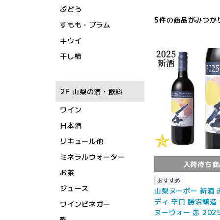
ぶどう
5
件
の商品がみつか
すもも・プラム
キウイ
干し柿
2F 山梨の酒・飲料
ワイン
日本酒
リキュール他
ミネラルウォーター
入荷待ち商
お茶
おすすめ
ジュース
山梨ヌーボー 新酒 
ディ 辛口 勝沼醸造
ワインビネガー
ヌーヴォー 赤 2025
酢