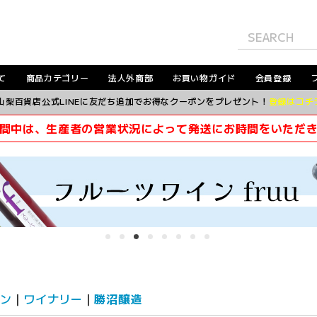
て
商品カテゴリー
法人外商部
お買い物ガイド
会員登録
山梨百貨店公式LINEに友だち追加でお得なクーポンをプレゼント！
登録はコチ
間中は、生産者の営業状況によって発送にお時間をいただ
ン
ワイナリー
勝沼醸造