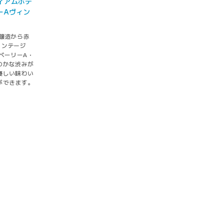
ィアムボデ
ーAヴィン
醸造から赤
ィンテージ
トベーリーA・
のかな渋みが
優しい味わい
ができます。