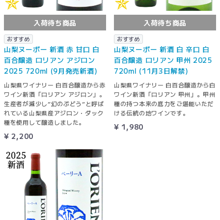
入荷待ち商品
入荷待ち商品
おすすめ
おすすめ
山梨ヌーボー 新酒 赤 甘口 白
山梨ヌーボー 新酒 白 辛口 白
百合醸造 ロリアン アジロン
百合醸造 ロリアン 甲州 2025
2025 720ml (9月発売新酒)
720ml (11月3日解禁)
山梨県ワイナリー 白百合醸造から赤
山梨県ワイナリー 白百合醸造から白
ワイン新酒「ロリアン アジロン」。
ワイン新酒「ロリアン 甲州」。甲州
生産者が減少し”幻のぶどう”と呼ば
種の持つ本来の底力をご堪能いただ
れている山梨県産アジロン・ダック
ける伝統の地ワインです。
種を使用して醸造しました。
¥ 1,980
¥ 2,200