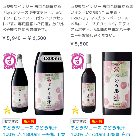
山梨県ワイナリー 白百合醸造から
山梨県ワイナリー 白百合醸造から赤
「Lysシリーズ 3種セット」。赤ワ
ワイン「L'ORIENT 三重奏 -
イン・白ワイン・ロゼワインのセッ
TRIO-」。マスカットベーリーA・
トです。専用贈答もご用意。飲み比
メルロー/・プチヴェルド。ミディ
べや贈り物にも最適です。
アムボディ。3品種の見事なハーモ
ニーをお楽しみください。
¥ 5,940 ～ ¥ 6,500
¥ 5,500
おすすめ
新入荷
おすすめ
新入荷
ぶどうジュース ぶどう果汁
ぶどうジュース ぶどう果汁
100％ 赤 1800ml 一升瓶 山梨
100％ 赤 720ml 山梨県 白百