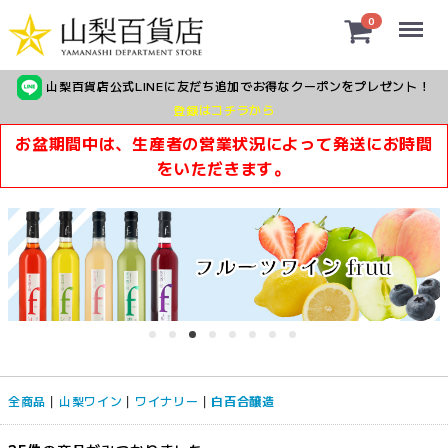
Menu
0
山梨百貨店公式LINEに友だち追加でお得なクーポンをプレゼント！
登録はコチラから
お盆期間中は、生産者の営業状況によって発送にお時間
をいただきます。
全商品
山梨ワイン
ワイナリー
白百合醸造