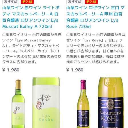
おすすめ
新入荷
おすすめ
新入荷
山梨ワイン 赤ワイン ライトボ
山梨ワイン ロゼワイン 甘口 マ
ディ マスカットベーリーA 白
スカットベーリーA 甲州 白百
百合醸造 ロリアンワイン Lys
合醸造 ロリアンワイン Lys
Muscat Bailey A 720ml
Rosē 720ml
山梨県ワイナリー 白百合醸造から赤
山梨県ワイナリー 白百合醸造からロ
ワイン「Lys Muscat Bailey
ゼワイン「Lys Rosē」。甘口。チ
A」。ライトボディ・マスカットベ
ェリーや赤いベリーのようなやさし
ーリーA。ラズベリーやイチゴのコ
い香りが広がります。甘く柔らかな
ンポートのような 赤い果実の香りが
果実味と穏やかな酸味。後口には甲
グラスに広がります。
州のアクセントが感じられます。
¥ 1,980
¥ 1,980