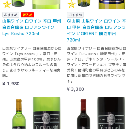
おすすめ
新入荷
おすすめ
山梨ワイン 白ワイン 辛口 甲州
GI山梨 山梨ワイン 白ワイン 辛
白百合醸造 ロリアンワイン
口 甲州 白百合醸造 ロリアンワ
Lys Koshu 720ml
イン L'ORIENT 勝沼甲州
720ml
山梨県ワイナリー 白百合醸造から白
山梨県ワイナリー 白百合醸造から白
ワイン「Lys Koshu」。辛口・甲
ワイン「L'ORIENT 勝沼甲州」。甲
州。山梨産の甲州100%。梨やりん
州・辛口。デキャンタ・ワールド・
ごのような心地よいフルーツの香
ワイン・アワード 2021 プラチナ賞
り。まろやかでフルーティーな果実
受賞！勝沼町産の甲州ぶどうのみを
味。
使用した辛口で旨味のあるワインで
す。
¥ 1,980
¥ 3,300