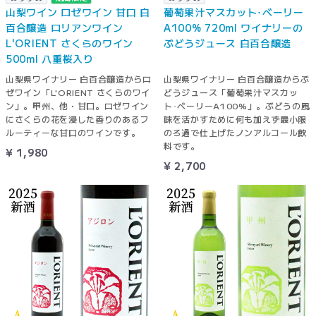
山梨ワイン ロゼワイン 甘口 白
葡萄果汁マスカット･ベーリー
百合醸造 ロリアンワイン
A100% 720ml ワイナリーの
L'ORIENT さくらのワイン
ぶどうジュース 白百合醸造
500ml 八重桜入り
山梨県ワイナリー 白百合醸造からロ
山梨県ワイナリー 白百合醸造からぶ
ゼワイン「L'ORIENT さくらのワイ
どうジュース「葡萄果汁マスカッ
ン」。甲州、他・甘口。ロゼワイン
ト･ベーリーA100%」。ぶどうの風
にさくらの花を浸した香りのあるフ
味を活かすために何も加えず最小限
ルーティーな甘口のワインです。
のろ過で仕上げたノンアルコール飲
料です。
¥ 1,980
¥ 2,700