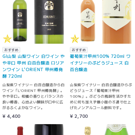
おすすめ
おすすめ
GI山梨 山梨ワイン 白ワイン や
葡萄果汁甲州100% 720ml ワ
や辛口 甲州 白百合醸造 ロリア
イナリーのぶどうジュース 白
ンワイン L'ORIENT 甲州樽発
百合醸造
酵 720ml
山梨県ワイナリー 白百合醸造から白
山梨県ワイナリー 白百合醸造からぶ
ワイン「L'ORIENT 甲州樽発酵」。
どうジュース「葡萄果汁甲州
やや辛口。柑橘の香りとバランスの
100%」。ぶどうの風味を活かすた
良い樽香、心地よい酸味が口中に広
めに何も加えず最小限のろ過で仕上
がるふくよかなワイン。
げたノンアルコール飲料です。
¥ 4,400
¥ 2,700