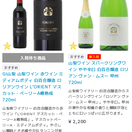
おすすめ
新入荷
入荷待ち商品
山梨ワイン スパークリングワ
おすすめ
イン やや辛口 白百合醸造 ロリ
GI山梨 山梨ワイン 赤ワイン ミ
アン ヴァン・ムスー 甲州
ディアムボディ 白百合醸造 ロ
720ml
リアンワイン L'ORIENT マス
山梨県ワイナリー 白百合醸造からス
カット・ベーリーA樽熟成
パークリングワイン「ロリアン ヴァ
720ml
ン・ムスー 甲州」。やや辛口。甲州
の爽やかな柑橘の香りと酸味が泡と
山梨県ワイナリー 白百合醸造から赤
ともに口いっぱいに広がります。
ワイン「L'ORIENT マスカット・ベ
ーリーA樽熟成」。マスカットベー
¥ 2,200
リーA・ミディアムボディ。やさし
い酸味ときめ細やかなタンニンが見