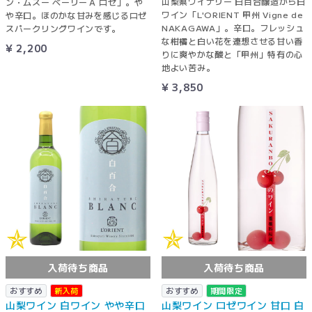
山梨県ワイナリー 白百合醸造から白
ン・ムスー ベーリーＡ ロゼ」。や
ワイン「L'ORIENT 甲州 Vigne de
や辛口。ほのかな甘みを感じるロゼ
NAKAGAWA」。辛口。フレッシュ
スパークリングワインです。
な柑橘と白い花を連想させる甘い香
¥ 2,200
りに爽やかな酸と「甲州」特有の心
地よい苦み。
¥ 3,850
入荷待ち商品
入荷待ち商品
おすすめ
新入荷
おすすめ
期間限定
山梨ワイン 白ワイン やや辛口
山梨ワイン ロゼワイン 甘口 白