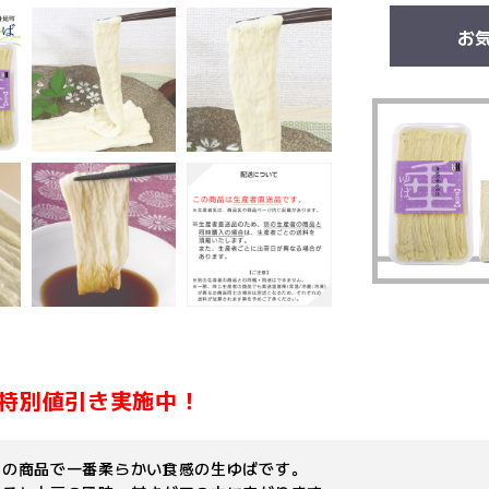
お
特別値引き実施中！
大の商品で一番柔らかい食感の生ゆばです。