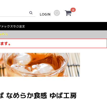
0
LOGIN
ファックスでご注文
ラから
きます。
ば なめらか食感 ゆば工房