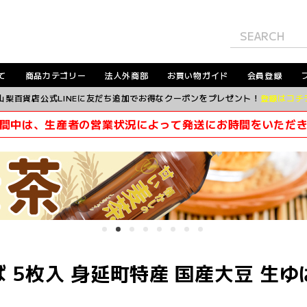
て
商品カテゴリー
法人外商部
お買い物ガイド
会員登録
山梨百貨店公式LINEに友だち追加でお得なクーポンをプレゼント！
登録はコチ
間中は、生産者の営業状況によって発送にお時間をいただ
 5枚入 身延町特産 国産大豆 生ゆ