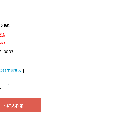
16
税込
税込
6
pt
G-0003
ゆば工房五大
|
ートに入れる