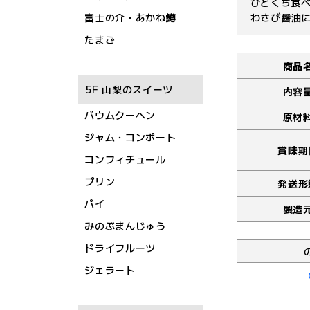
ひとくち食
富士の介・あかね鱒
わさび醤油
たまご
商品
5F 山梨のスイーツ
内容
バウムクーヘン
原材
ジャム・コンポート
賞味期
コンフィチュール
プリン
発送形
パイ
製造
みのぶまんじゅう
ドライフルーツ
ジェラート