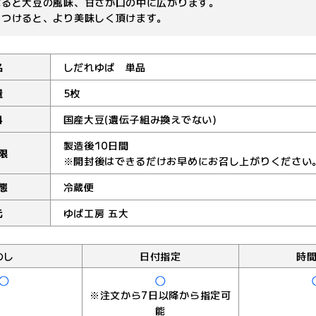
べると大豆の風味、甘さが口の中に広がります。
につけると、より美味しく頂けます。
名
しだれゆば 単品
量
5枚
料
国産大豆(遺伝子組み換えでない)
製造後10日間
限
※開封後はできるだけお早めにお召し上がりください
態
冷蔵便
元
ゆば工房 五大
のし
日付指定
時
※注文から7日以降から指定可
能