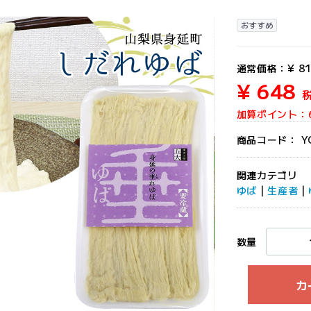
おすすめ
通常価格：
¥ 8
¥ 648
加算ポイント：
商品コード：
Y
関連カテゴリ
ゆば
|
生産者
|
数量
カ