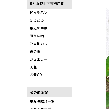
BF 山梨地下専門店街
ドイツパン
ほうとう
身延のゆば
甲州味噌
ご当地カレー
鍋の素
ジュエリー
天蓋
名盤CD
その他施設
生産者紹介一覧