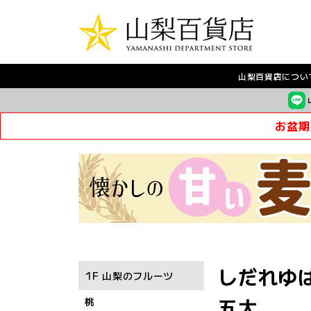
山梨百貨店につい
お盆期
しだれゆば
1F 山梨のフルーツ
五大
桃