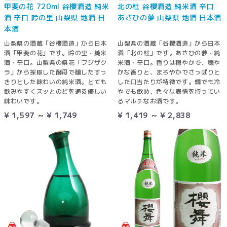
甲斐の花 720ml 谷櫻酒造 純米
北の杜 谷櫻酒造 純米酒 辛口
酒 辛口 吟の里 山梨県 地酒 日
あさひの夢 山梨県 地酒 日本酒
本酒
山梨県の酒蔵「谷櫻酒造」から日本
山梨県の酒蔵「谷櫻酒造」から日本
酒「甲斐の花」です。吟の里・純米
酒「北の杜」です。あさひの夢・純
酒・辛口。山梨県の県花「フジザク
米酒・辛口。香りは穏やかで、穏や
ラ」から採取した酵母で醸したすっ
かな香りと、まろやかでさっぱりと
きりとした味わいの純米酒。とても
した口当たりが特徴です。燗でも冷
飲みやすくスッとのどを通る優しい
やでも飲め、色々な表情を持ってい
味わいです。
るマルチなお酒です。
¥ 1,597 ～ ¥ 1,749
¥ 1,419 ～ ¥ 2,838