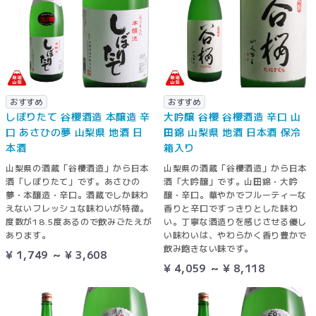
おすすめ
おすすめ
しぼりたて 谷櫻酒造 本醸造 辛
大吟醸 谷櫻 谷櫻酒造 辛口 山
口 あさひの夢 山梨県 地酒 日
田錦 山梨県 地酒 日本酒 保冷
本酒
箱入り
山梨県の酒蔵「谷櫻酒造」から日本
山梨県の酒蔵「谷櫻酒造」から日本
酒「しぼりたて」です。あさひの
酒「大吟醸」です。山田錦・大吟
夢・本醸造・辛口。酒蔵でしか味わ
醸・辛口。華やかでフルーティーな
えないフレッシュな味わいが特徴。
香りと辛口ですっきりとした味わ
度数が18.5度あるので飲みごたえが
い。丁寧な酒造りを感じさせる優し
あります。
い味わいは、やわらかく香り豊かで
飲み飽きない味です。
¥ 1,749 ～ ¥ 3,608
¥ 4,059 ～ ¥ 8,118