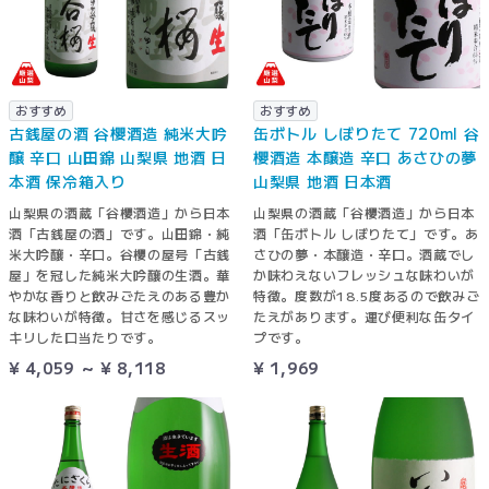
おすすめ
おすすめ
古銭屋の酒 谷櫻酒造 純米大吟
缶ボトル しぼりたて 720ml 谷
醸 辛口 山田錦 山梨県 地酒 日
櫻酒造 本醸造 辛口 あさひの夢
本酒 保冷箱入り
山梨県 地酒 日本酒
山梨県の酒蔵「谷櫻酒造」から日本
山梨県の酒蔵「谷櫻酒造」から日本
酒「古銭屋の酒」です。山田錦・純
酒「缶ボトル しぼりたて」です。あ
米大吟醸・辛口。谷櫻の屋号「古銭
さひの夢・本醸造・辛口。酒蔵でし
屋」を冠した純米大吟醸の生酒。華
か味わえないフレッシュな味わいが
やかな香りと飲みごたえのある豊か
特徴。度数が18.5度あるので飲みご
な味わいが特徴。甘さを感じるスッ
たえがあります。運び便利な缶タイ
キリした口当たりです。
プです。
¥ 4,059 ～ ¥ 8,118
¥ 1,969