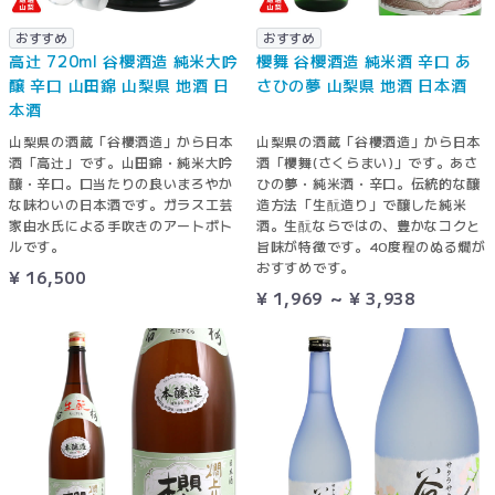
おすすめ
おすすめ
高辻 720ml 谷櫻酒造 純米大吟
櫻舞 谷櫻酒造 純米酒 辛口 あ
醸 辛口 山田錦 山梨県 地酒 日
さひの夢 山梨県 地酒 日本酒
本酒
山梨県の酒蔵「谷櫻酒造」から日本
山梨県の酒蔵「谷櫻酒造」から日本
酒「高辻」です。山田錦・純米大吟
酒「櫻舞(さくらまい)」です。あさ
醸・辛口。口当たりの良いまろやか
ひの夢・純米酒・辛口。伝統的な醸
な味わいの日本酒です。ガラス工芸
造方法「生酛造り」で醸した純米
家由水氏による手吹きのアートボト
酒。生酛ならではの、豊かなコクと
ルです。
旨味が特徴です。40度程のぬる燗が
おすすめです。
¥ 16,500
¥ 1,969 ～ ¥ 3,938