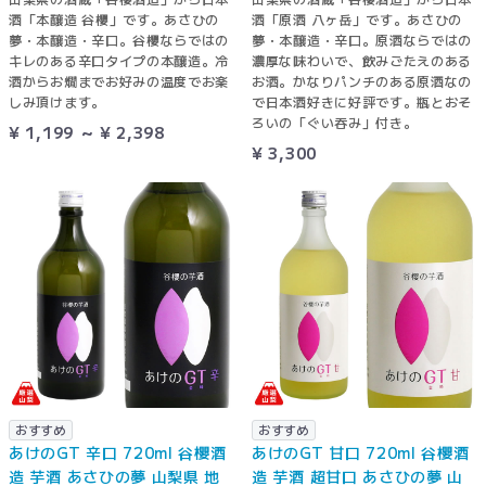
酒「本醸造 谷櫻」です。あさひの
酒「原酒 八ヶ岳」です。あさひの
夢・本醸造・辛口。谷櫻ならではの
夢・本醸造・辛口。原酒ならではの
キレのある辛口タイプの本醸造。冷
濃厚な味わいで、飲みごたえのある
酒からお燗までお好みの温度でお楽
お酒。かなりパンチのある原酒なの
しみ頂けます。
で日本酒好きに好評です。瓶とおそ
ろいの「ぐい吞み」付き。
¥ 1,199 ～ ¥ 2,398
¥ 3,300
おすすめ
おすすめ
あけのGT 辛口 720ml 谷櫻酒
あけのGT 甘口 720ml 谷櫻酒
造 芋酒 あさひの夢 山梨県 地
造 芋酒 超甘口 あさひの夢 山