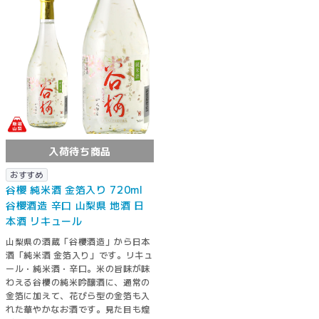
入荷待ち商品
おすすめ
谷櫻 純米酒 金箔入り 720ml
谷櫻酒造 辛口 山梨県 地酒 日
本酒 リキュール
山梨県の酒蔵「谷櫻酒造」から日本
酒「純米酒 金箔入り」です。リキュ
ール・純米酒・辛口。米の旨味が味
わえる谷櫻の純米吟醸酒に、通常の
金箔に加えて、花びら型の金箔も入
れた華やかなお酒です。見た目も煌