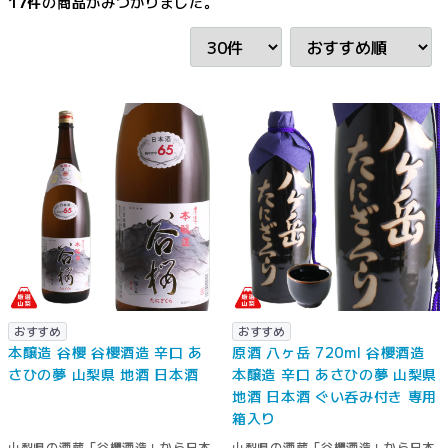
17
件
の商品がみつかりました。
おすすめ
おすすめ
本醸造 谷櫻 谷櫻酒造 辛口 あ
原酒 八ヶ岳 720ml 谷櫻酒造
さひの夢 山梨県 地酒 日本酒
本醸造 辛口 あさひの夢 山梨県
地酒 日本酒 ぐい呑み付き 専用
箱入り
山梨県の酒蔵「谷櫻酒造」から日本
山梨県の酒蔵「谷櫻酒造」から日本