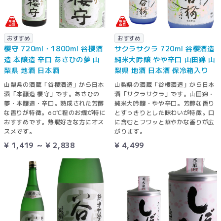
おすすめ
おすすめ
櫻守 720ml・1800ml 谷櫻酒
サクラサクラ 720ml 谷櫻酒造
造 本醸造 辛口 あさひの夢 山
純米大吟醸 やや辛口 山田錦 山
梨県 地酒 日本酒
梨県 地酒 日本酒 保冷箱入り
山梨県の酒蔵「谷櫻酒造」から日本
山梨県の酒蔵「谷櫻酒造」から日本
酒「本醸造 櫻守」です。あさひの
酒「サクラサクラ」です。山田錦・
夢・本醸造・辛口。熟成された芳醇
純米大吟醸・やや辛口。芳醇な香り
な香りが特徴。60℃程のお燗が特に
とすっきりとした味わいが特徴。口
おすすめです。熱燗好きな方にオス
に含むとフワッと華やかな香りが広
スメです。
がります。
¥ 1,419 ～ ¥ 2,838
¥ 4,499