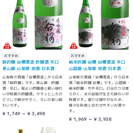
おすすめ
おすすめ
味吟醸 谷櫻酒造 吟醸酒 辛口
純米吟醸 谷櫻 谷櫻酒造 辛口
美山錦 山梨県 地酒 日本酒
山田錦 山梨県 地酒 日本酒
山梨県の酒蔵「谷櫻酒造」から日本
山梨県の酒蔵「谷櫻酒造」から日本
酒「味吟醸」です。美山錦・吟醸
酒「純米吟醸 谷櫻」です。山田錦・
酒・辛口。程よい吟醸香と軽い味わ
純米吟醸・やや辛口。口当たりは柔
いが特徴の吟醸酒。サラッとしたの
らかく、米の旨味が生きた味わいが
どごしで飲みやすく、キレの良い味
特徴です。香りは穏やかなため、
わいです。
様々な料理と合わせやすいお酒で
す。
¥ 1,749 ～ ¥ 3,498
¥ 1,969 ～ ¥ 3,938