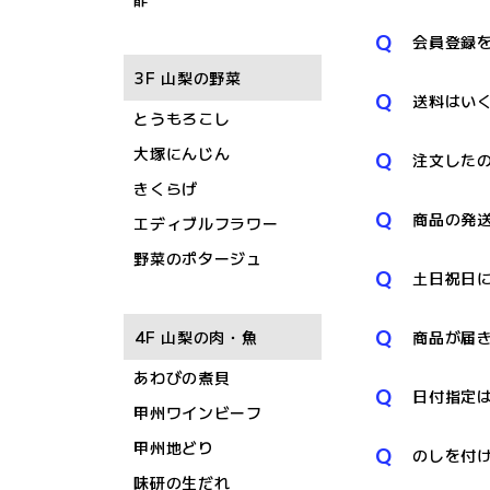
Q
会員登録
3F 山梨の野菜
Q
送料はい
とうもろこし
大塚にんじん
Q
注文した
きくらげ
Q
商品の発
エディブルフラワー
野菜のポタージュ
Q
土日祝日
Q
4F 山梨の肉・魚
商品が届
あわびの煮貝
Q
日付指定
甲州ワインビーフ
甲州地どり
Q
のしを付
味研の生だれ