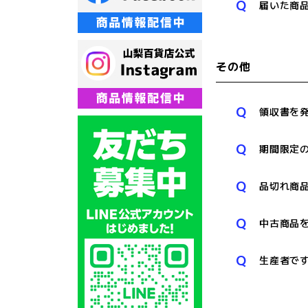
Q
届いた商
その他
Q
領収書を
Q
期間限定
Q
品切れ商
Q
中古商品
Q
生産者で