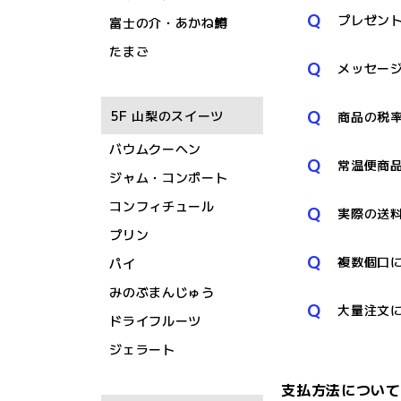
Q
プレゼン
富士の介・あかね鱒
たまご
Q
メッセー
Q
5F 山梨のスイーツ
商品の税
バウムクーヘン
Q
常温便商
ジャム・コンポート
コンフィチュール
Q
実際の送
プリン
Q
複数個口
パイ
みのぶまんじゅう
Q
大量注文
ドライフルーツ
ジェラート
支払方法について