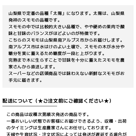
山梨県で定番の品種「太陽」になります。太陽は、山梨県
発祥のスモモの品種です。
スモモの中では比較的大きい品種で、やや硬めの果肉で酸
味と甘味のバランスがほどよいのが特徴です。
こちらのスモモは山梨県南アルプス市からお届けします。
南アルプス市は水はけのよい土壌で、スモモの木が水分や
糖分を実に蓄えるため糖度が一段と上がります。
完熟まで木に生らすことで甘味を十分に蓄えたスモモを農
家さんから直送します。
スーパーなどの店頭商品では味わえない新鮮なスモモがお
手元に届きます。
配送について（★ご注文前にご確認ください★）
この商品は収穫次第順次発送の商品です。
一番おいしい状態でお客様にお届けできるよう、収穫・出荷
のタイミングは生産農家さんにお任せしております。
天候や生育状況・注文状況によっては発送が遅延する場合が