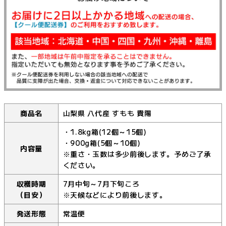
商品名
山梨県 八代産 すもも 貴陽
・1.8kg箱(12個～15個)
・900g箱(5個～10個)
内容量
※重さ・玉数は多少前後します。予めご了承
ください。
収穫時期
7月中旬～7月下旬ころ
（目安）
※天候などにより前後します。
発送形態
常温便