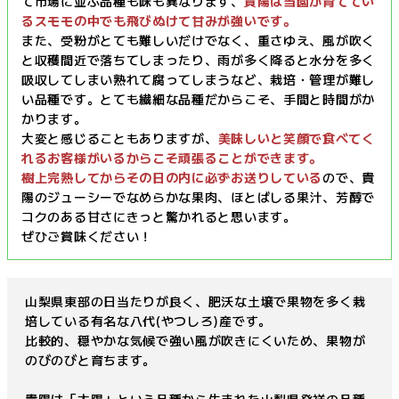
て市場に並ぶ品種も味も異なります、
貴陽は当園が育ててい
るスモモの中でも飛びぬけて甘みが強いです。
また、受粉がとても難しいだけでなく、重さゆえ、風が吹く
と収穫間近で落ちてしまったり、雨が多く降ると水分を多く
吸収してしまい熟れて腐ってしまうなど、栽培・管理が難し
い品種です。とても繊細な品種だからこそ、手間と時間がか
かります。
大変と感じることもありますが、
美味しいと笑顔で食べてく
れるお客様がいるからこそ頑張ることができます。
樹上完熟してからその日の内に必ずお送りしている
ので、貴
陽のジューシーでなめらかな果肉、ほとばしる果汁、芳醇で
コクのある甘さにきっと驚かれると思います。
ぜひご賞味ください！
山梨県東部の日当たりが良く、肥沃な土壌で果物を多く栽
培している有名な八代(やつしろ)産です。
比較的、穏やかな気候で強い風が吹きにくいため、果物が
のびのびと育ちます。
貴陽は「太陽」という品種から生まれた山梨県発祥の品種