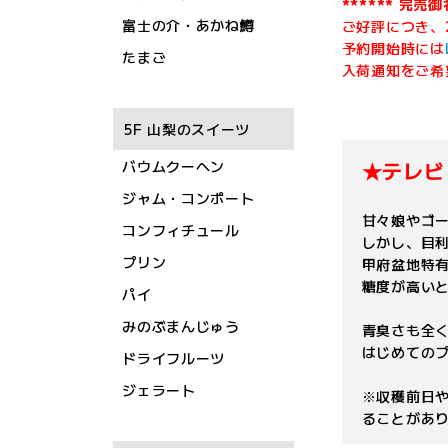
****** 完売御礼
富士の介・あかね鱒
ご好評につき、
予約開始時には
たまご
入荷通知をご希
5F 山梨のスイーツ
バウムクーヘン
★テレビ
ジャム・コンポート
甘々娘やゴ
コンフィチュール
しかし、目
プリン
甲府盆地特
糖度が高い
パイ
みのぶまんじゅう
青臭さも全
はじめての
ドライフルーツ
ジェラート
※収穫前日や
ることがあ