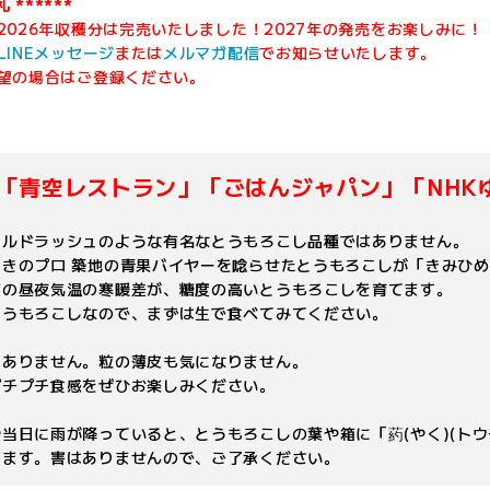
 ******
2026年収穫分は完売いたしました！2027年の発売をお楽しみに！
LINEメッセージ
または
メルマガ配信
でお知らせいたします。
望の場合はご登録ください。
「青空レストラン」「ごはんジャパン」「NHK
ールドラッシュのような有名なとうもろこし品種ではありません。
利きのプロ 築地の青果バイヤーを唸らせたとうもろこしが「きみひ
有の昼夜気温の寒暖差が、糖度の高いとうもろこしを育てます。
とうもろこしなので、まずは生で食べてみてください。
くありません。粒の薄皮も気になりません。
プチプチ食感をぜひお楽しみください。
当日に雨が降っていると、とうもろこしの葉や箱に「葯(やく)(ト
ります。害はありませんので、ご了承ください。