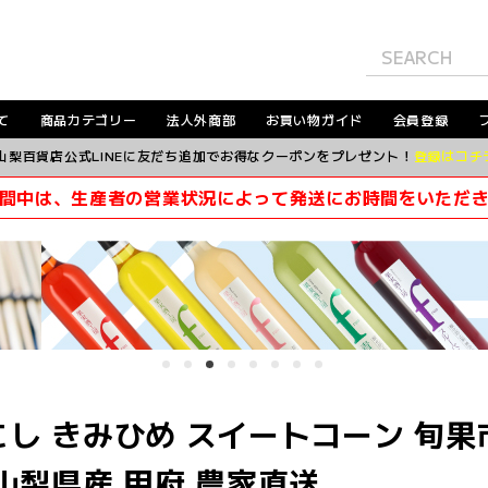
て
商品カテゴリー
法人外商部
お買い物ガイド
会員登録
山梨百貨店公式LINEに友だち追加でお得なクーポンをプレゼント！
登録はコチ
間中は、生産者の営業状況によって発送にお時間をいただ
し きみひめ スイートコーン 旬果
山梨県産 甲府 農家直送