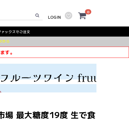
0
LOGIN
ファックスでご注文
ラから
きます。
市場 最大糖度19度 生で食