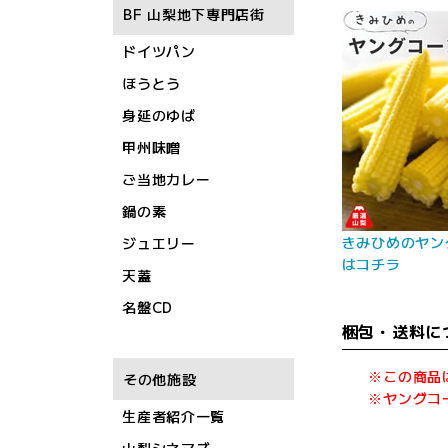
BF 山梨地下専門店街
ドイツパン
ほうとう
身延のゆば
甲州味噌
ご当地カレー
鍋の素
きみひめのヤン
ジュエリー
はコチラ
天蓋
名盤CD
梱包・送料に
※この商品
その他施設
※ヤングコ
生産者紹介一覧