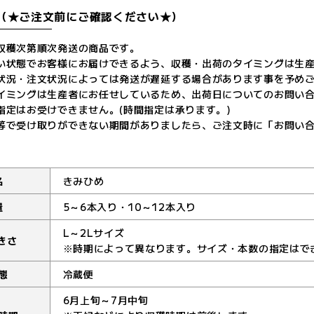
（★ご注文前にご確認ください★）
収穫次第順次発送の商品です。
い状態でお客様にお届けできるよう、収穫・出荷のタイミングは生
状況・注文状況によっては発送が遅延する場合があります事を予め
イミングは生産者にお任せしているため、出荷日についてのお問い
指定はお受けできません。(時間指定は承ります。)
等で受け取りができない期間がありましたら、ご注文時に「お問い
名
きみひめ
量
5～6本入り・10～12本入り
L～2Lサイズ
きさ
※時期によって異なります。サイズ・本数の指定はで
態
冷蔵便
6月上旬～7月中旬