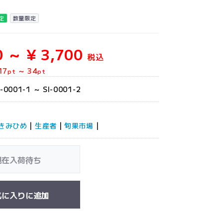
定
数量限定
0 ～ ¥ 3,700
税込
17
～
34
pt
pt
I-0001-1 ～ SI-0001-2
きみひめ
|
生産者
|
旬果市場
|
現在入荷待ち
気に入りに追加