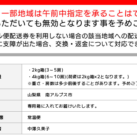
・2kg箱(3～5房)
量
・4kg箱(6～10房)(荷姿は2kg箱×2となります。)
※重さ・房数は多少前後することがあります。予めご
山梨県 南アルプス市
専用箱に入れてお届けいたします。
態
常温便
者
中澤久美子