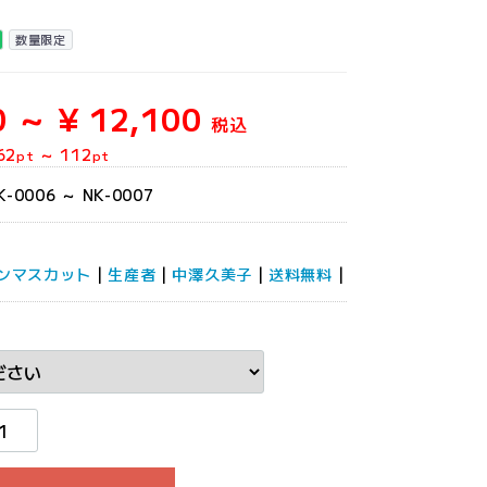
数量限定
0 ～ ¥ 12,100
税込
62
～
112
pt
pt
K-0006 ～ NK-0007
ンマスカット
|
生産者
|
中澤久美子
|
送料無料
|