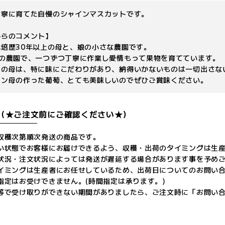
丁寧に育てた自慢のシャインマスカットです。
からのコメント】
培歴30年以上の母と、娘の小さな農園です。
けの農園で、一つずつ丁寧に作業し愛情もって果物を育てています。
当の母は、特に味にこだわりがあり、納得いかないものは一切出さな
ラン母の作った葡萄、とても美味しいのでぜひご賞味ください。
（★ご注文前にご確認ください★）
収穫次第順次発送の商品です。
い状態でお客様にお届けできるよう、収穫・出荷のタイミングは生
状況・注文状況によっては発送が遅延する場合があります事を予め
イミングは生産者にお任せしているため、出荷日についてのお問い
指定はお受けできません。(時間指定は承ります。)
等で受け取りができない期間がありましたら、ご注文時に「お問い