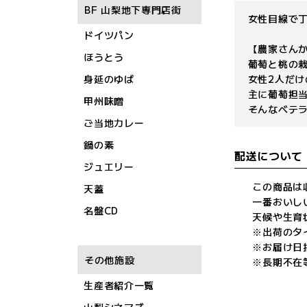
BF 山梨地下専門店街
女性目線で
ドイツパン
【農家さん
ほうとう
葡萄と桃の栽
身延のゆば
女性2人だ
主に葡萄担
甲州味噌
そんなベテ
ご当地カレー
鍋の素
配送について
ジュエリー
この商品は
天蓋
一番おいし
名盤CD
天候や生育
※出荷のタ
※お届け日
その他施設
※長期不在
生産者紹介一覧