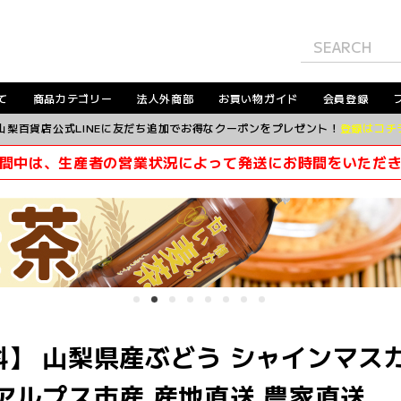
て
商品カテゴリー
法人外商部
お買い物ガイド
会員登録
山梨百貨店公式LINEに友だち追加でお得なクーポンをプレゼント！
登録はコチ
間中は、生産者の営業状況によって発送にお時間をいただ
料】 山梨県産ぶどう シャインマス
アルプス市産 産地直送 農家直送