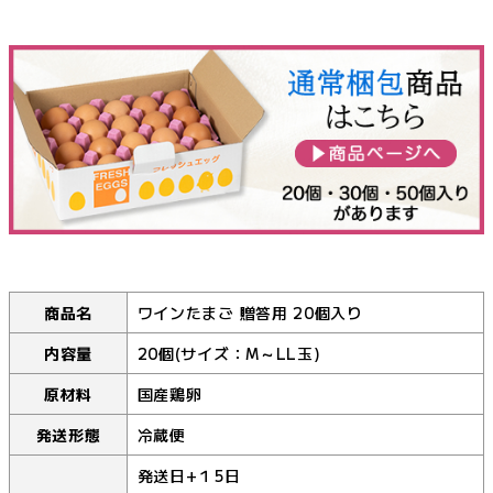
商品名
ワインたまご 贈答用 20個入り
内容量
20個(サイズ：M～LL玉)
原材料
国産鶏卵
発送形態
冷蔵便
発送日+１5日