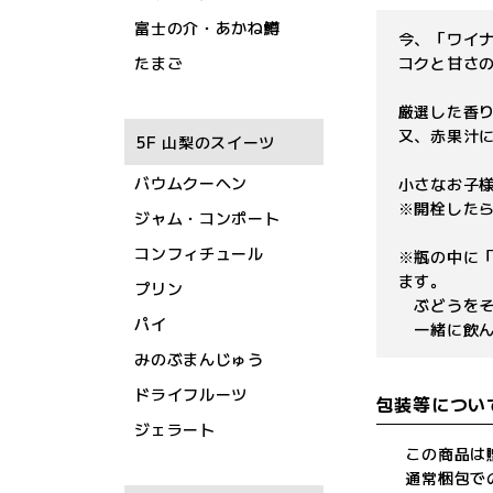
富士の介・あかね鱒
今、「ワイ
たまご
コクと甘さ
厳選した香り
又、赤果汁
5F 山梨のスイーツ
バウムクーヘン
小さなお子
※開栓した
ジャム・コンポート
コンフィチュール
※瓶の中に
ます。
プリン
ぶどうをそ
パイ
一緒に飲ん
みのぶまんじゅう
ドライフルーツ
包装等につい
ジェラート
この商品は
通常梱包で