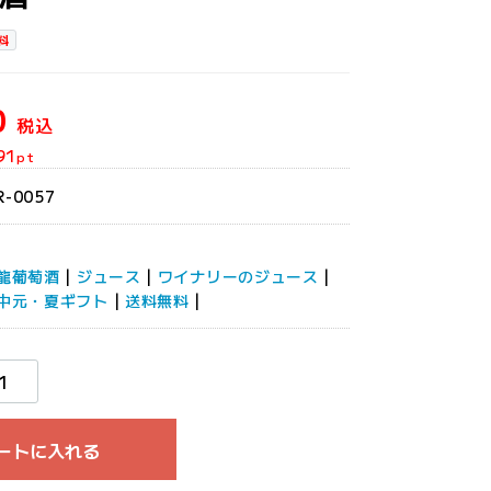
料
0
税込
91
pt
R-0057
龍葡萄酒
|
ジュース
|
ワイナリーのジュース
|
中元・夏ギフト
|
送料無料
|
ートに入れる