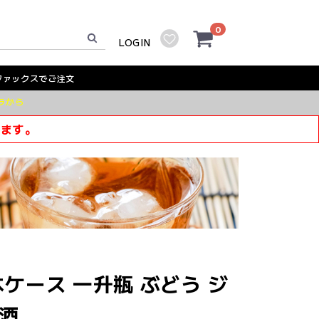
0
LOGIN
ファックスでご注文
ラから
きます。
6本ケース 一升瓶 ぶどう ジ
萄酒