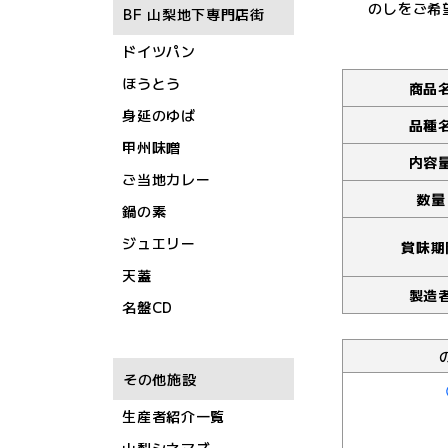
のしをご希
BF 山梨地下専門店街
ドイツパン
ほうとう
商品
身延のゆば
品種
甲州味噌
内容
ご当地カレー
数量
鍋の素
ジュエリー
賞味期
天蓋
製造
名盤CD
その他施設
生産者紹介一覧