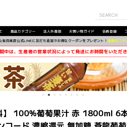
て
商品カテゴリー
法人外商部
お買い物ガイド
会員登録
山梨百貨店公式LINEに友だち追加でお得なクーポンをプレゼント！
登録はコチ
間中は、生産者の営業状況によって発送にお時間をいただ
】 100%葡萄果汁 赤 1800ml 
ンコード 濃縮還元 無加糖 蒼龍葡