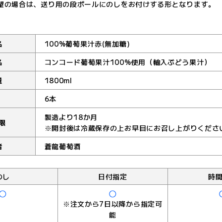
望の場合は、送り用の段ボールにのしをお付けする形となります。
名
100%葡萄果汁赤(無加糖)
名
コンコード葡萄果汁100%使用（輸入ぶどう果汁）
量
1800ml
6本
製造より18か月
限
※開封後は冷蔵保存の上お早目にお召し上がりくださ
者
蒼龍葡萄酒
のし
日付指定
時
※注文から7日以降から指定可
能