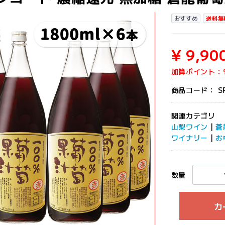
おすすめ
送料無
¥ 9,90
加算ポイント：
商品コード：
S
関連カテゴリ
山梨ワイン
|
蒼
ワイナリー
|
お
数量
カ